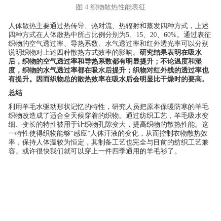
图 4 织物散热性能表征
人体散热主要通过热传导、热对流、热辐射和蒸发四种方式，上述
四种方式在人体散热中所占比例分别为5、15、20、60%。通过表征
织物的空气透过率、导热系数、水气透过率和红外透光率可以分别
说明织物对上述四种散热方式效率的影响。
研究结果表明在吸水
后，织物的空气透过率和导热系数都有明显提升；不论温度和湿
度，织物的水气透过率都在吸水后提升；织物对红外线的透过率也
有提升。因而织物总的散热效率在吸水后会明显比干燥时的要高。
总结
利用羊毛水驱动形状记忆的特性，研究人员把原本保暖防寒的羊毛
织物改造成了适合全天候穿着的织物。通过纺织工艺，羊毛吸水变
细、变长的特性被用于让织物孔隙变大，提高织物的散热性能。这
一特性使得织物能够“感应”人体汗液的变化，从而控制衣物散热效
率，保持人体温较为恒定，其制备工艺也完全与目前的纺织工艺兼
容。或许很快我们就可以穿上一件四季通用的羊毛衫了。