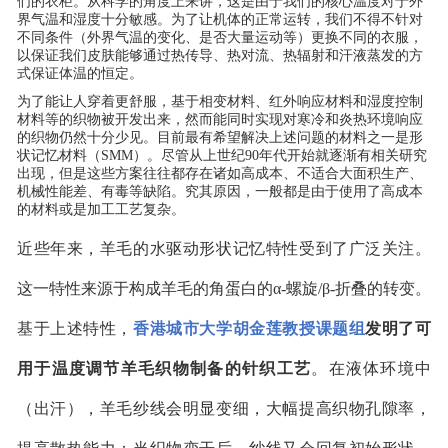
们的衣柜。从科学的角度上来讲，这是由于我们的核心温度对于外
界气温和湿度十分敏感。为了让机体的正常运转，我们不得不针对
不同条件（外界气温的变化、是否大量运动等）更换不同的衣服，
以保证我们皮肤能够通过热传导、热对流、热辐射和汗液蒸发的方
式保证体温的恒定。
为了能让人穿着更舒服，基于相变材料、红外响应材料和湿度控制
材料等的织物被开发出来，然而能同时实现对寒冷和炎热环境响应
的织物仍然十分少见。目前最有希望解决上述问题的材料之一是形
状记忆材料（SMM）。尽管从上世纪90年代开始就逐渐有相关研究
出现，但是这些方案往往都存在诸如高成本、不适合大面积生产、
机械性能差、有毒等缺陷。究其原因，一般都是由于使用了高成本
的材料或是加工工艺复杂。
近些年来，羊毛的水驱动形状记忆特性受到了广泛关注。
这一特性来源于构成羊毛的角蛋白的α-螺旋/β-折叠的转变。
基于上述特性，
香港城市大学胡金莲教授课题组
发明了可
用于温度调节羊毛织物制备的针织工艺
。在液体环境中
（出汗），羊毛纱线会明显变细，大幅提高织物孔隙率，