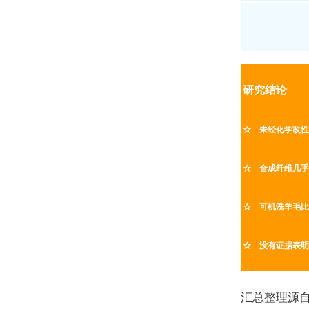
研究结论
☆ 未经化学改
☆ 合成纤维几
☆ 可机洗羊毛
☆ 没有证据表
汇总整理源